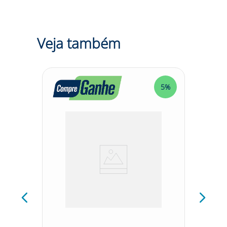
Hércules HG550:
• Para proteção do braço e antebraço do usuário contra
agentes abrasivos, escoriantes e agentes térmicos
provenientes de operações de soldagem e processos
Veja também
similares.
Modelo: HG55003
Marca: Hercules
5%
5%
DESCRIÇÃO CATEGORIA:
Você trabalha em um
ambiente onde é necessário proteger os braços e
antebraços contra agentes abrasivos e térmicos? Se sim,
sabemos que é importante contar com equipamentos
de segurança de qualidade para evitar possíveis
acidentes. E é aí que entra a Manga Lona Velcro
Hércules HG550, uma opção confiável e durável para
garantir a sua segurança no trabalho. A Manga Lona
Velcro Hércules HG550 possui diversos diferenciais que
fazem dela uma escolha excelente para quem busca
proteção e conforto durante o trabalho. Confeccionada
em lona, ela é resistente a agentes abrasivos e
escoriantes, além de ser capaz de proteger contra
agentes térmicos provenientes de operações de
soldagem e processos similares. Além disso, ela conta