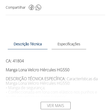
Compartilhar
Descrição Técnica
Especificações
CA: 41804
Manga Lona Velcro Hércules HG550
DESCRIÇÃO TÉCNICA ESPECÍFICA:
Características da
Manga Lona Velcro Hércules HG550:
• Manga de segurança;
• Confeccionada em lona com elástico nos punhos e
ajuste em velcro na parte superior;
• Atende a norma ISO 11611:2007.
VER MAIS
SUGESTÕES DE USO
Aplicações da Manga Lona Velcro