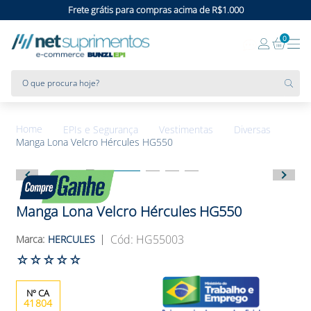
Frete grátis para compras acima de R$1.000
0
O que procura hoje?
EPIs e Segurança
Vestimentas
Diversas
Manga Lona Velcro Hércules HG550
Manga Lona Velcro Hércules HG550
:
HG55003
HERCULES
☆
☆
☆
☆
☆
41804