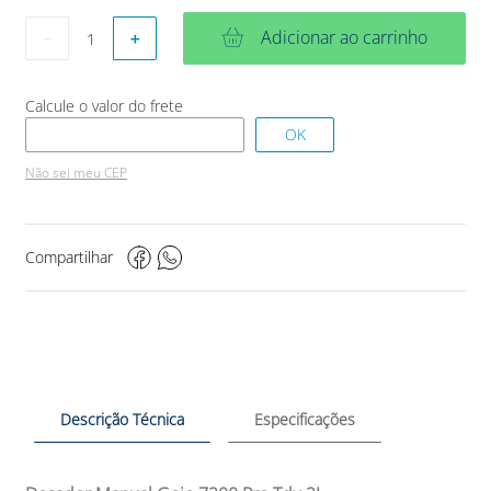
Adicionar ao carrinho
－
＋
Não sei meu CEP
Compartilhar
Descrição Técnica
Especificações