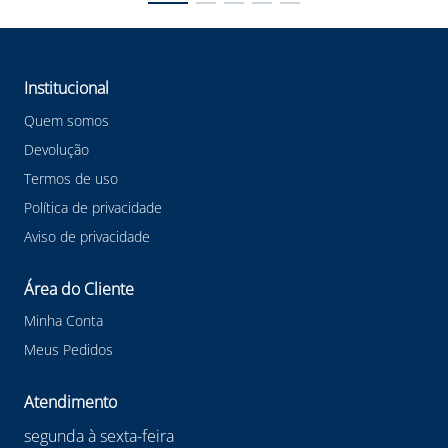
esse produto, proporcionando confiabilidade e
durabilidade.
Confira outras categorias de Dosador Manual Gojo 7200
Pro Tdx 2L #dosadormanual #higienizaçãodasmãos
#sistemapro #limpezaindustrial #higieneeficiente
Institucional
Quem somos
Devolução
Termos de uso
Política de privacidade
Aviso de privacidade
Área do Cliente
Minha Conta
Meus Pedidos
Atendimento
segunda à sexta-feira