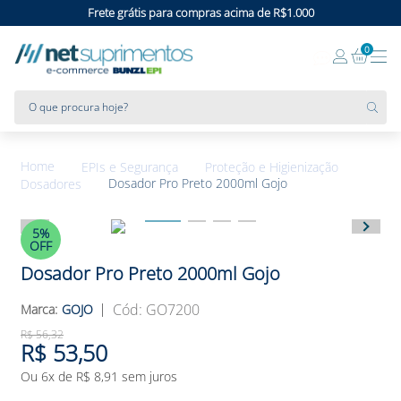
Frete grátis para compras acima de R$1.000
0
O que procura hoje?
EPIs e Segurança
Proteção e Higienização
Dosador Pro Preto 2000ml Gojo
Dosadores
5%
OFF
Dosador Pro Preto 2000ml Gojo
:
GO7200
GOJO
R$
56
,
32
R$
53
,
50
Ou
6
x de
R$
8
,
91
sem juros