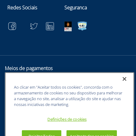
Redes Sociais
Seguranca
Meios de pagamentos
Ao clicar em "Aceitar todos os cookies", concorda com o
armazenamento de cookies no seu dispositivo para melhorar
a navegação no site, analisar a utilização do site e ajudar nas
nossas iniciativas de marketing.
Definições de cookies
BUNZL EQUIPAMENTOS PARA PROTEÇÃO INDIVIDUAL. - CNPJ:
43.854.777/0001-26 - Estrada Velha Guarulhos, 5135 - Jardim Arapongas -
Guarulhos - SP, 07210-250 -
sac@netsuprimentos.com.br