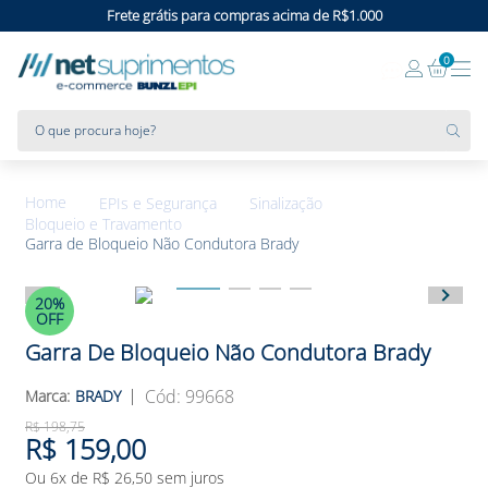
Frete grátis para compras acima de R$1.000
0
O que procura hoje?
EPIs e Segurança
Sinalização
Bloqueio e Travamento
Garra de Bloqueio Não Condutora Brady
20%
OFF
Garra De Bloqueio Não Condutora Brady
:
99668
BRADY
R$
198
,
75
R$
159
,
00
Ou
6
x de
R$
26
,
50
sem juros