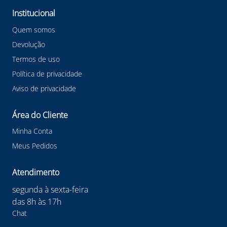
cadeados de segurança e etiquetas de bloqueio, torna-
se uma medida preventiva eficaz para evitar acidentes
Institucional
causados por acionamento acidental de máquinas e
equipamentos durante procedimentos de manutenção
Quem somos
ou reparo. Confira outras categorias de Garra de
Devolução
Bloqueio Não Condutora em Nylon WHB
#GarraDeBloqueio #SegurancaIndustrial
Termos de uso
#EquipamentosDeSeguranca #WHBdoBrasil
Política de privacidade
#PrevencaoDeAcidentes
Aviso de privacidade
Área do Cliente
Minha Conta
Meus Pedidos
Atendimento
segunda à sexta-feira
das 8h às 17h
Chat