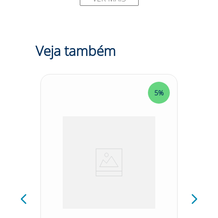
Fabricado em elastômero termoplástico maleável
e antialérgico, que proporciona resistência a
agentes químicos.
Possui uma tampa frontal que permite fácil
inspeção da válvula de exalação.
Veja também
Contém duas válvulas de inalação posicionadas no
interior da peça facial.
É totalmente livre de PVC.
Possui apoio de cabeça ajustável para garantir um
encaixe perfeito e os tirantes podem ser usados
5%
5%
em duas posições: travado ou suspenso.
O encaixe tipo baioneta permite acoplar filtros e
acessórios em qualquer posição.
Além disso, seu design compacto oferece um
maior campo de visão.
O respirador pode ser utilizado em conjunto com
máscara de solda, proporcionando proteção
adicional durante trabalhos de soldagem.
SUGESTÕES DE USO
Aplicações do Respirador Semifacial Moldex 7002:
Recomendado para proteção das vias respiratórias