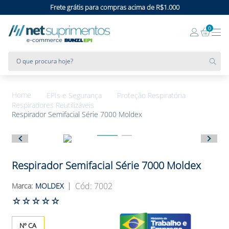
Frete grátis para compras acima de R$1.000
0
O que procura hoje?
EPIs e Segurança
Proteção Respiratória
Respiradores Reutilizáveis
Respirador Semifacial Série 7000 Moldex
Respirador Semifacial Série 7000 Moldex
:
7002
MOLDEX
☆
☆
☆
☆
☆