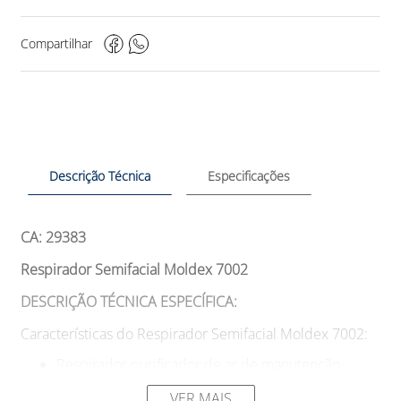
Compartilhar
Descrição Técnica
Especificações
CA: 29383
Respirador Semifacial Moldex 7002
DESCRIÇÃO TÉCNICA ESPECÍFICA:
Características do Respirador Semifacial Moldex 7002:
Respirador purificador de ar de manutenção,
reutilizável, em formato de meia peça facial,
pertencente à Série 7000 da Moldex.
VER MAIS