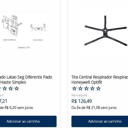
do Latao Seg Diferente Pado
Tira Central Respirador Respira
 Haste Simples
Honeywell Optifit
☆
☆
☆
☆
☆
☆
☆
☆
☆
17
R$
133
,
15
7
,
21
R$
126
,
49
 de
R$
6
,
20
sem juros
Ou
6
x de
R$
21
,
08
sem juros
Adicionar ao carrinho
Adicionar ao carrinho