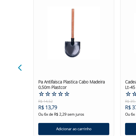
Pequena
Pa Antifaisca Plastica Cabo Madeira
Cadea
0,50m Plastcor
Lt-45
☆
☆
☆
☆
☆
☆
R$
14
,
52
R$
39
,
R$
13
,
79
R$
3
Ou
6
x de
R$
2
,
29
sem juros
Ou
6
x
nho
Adicionar ao carrinho