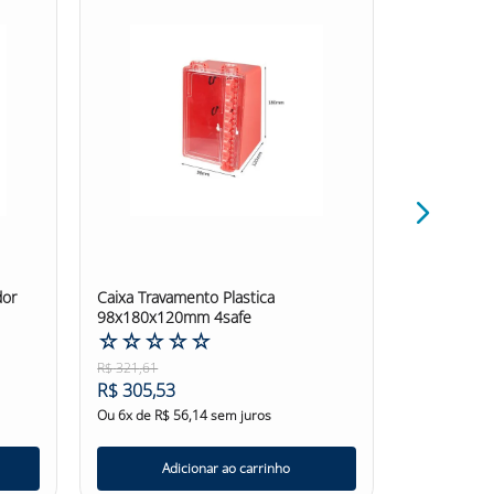
dor
Caixa Travamento Plastica
Cartão Bloq
98x180x120mm 4safe
10 Uni.4saf
☆
☆
☆
☆
☆
☆
☆
☆
R$
321
,
61
R$
69
,
81
R$
305
,
53
R$
66
,
32
Ou
6
x de
R$
56
,
14
sem juros
Ou
6
x de
R$
Adicionar ao carrinho
Ad