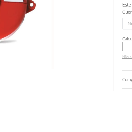
Este
Quer
Não s
Comp