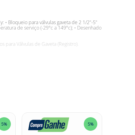
: • Bloqueio para válvulas gaveta de 2 1/2"-5"
peratura de serviço (-29°c a 149°c); • Desenhado
s para Válvulas de Gaveta (Registro).
ueá-las pode ser uma tarefa complicada e
o Brady. Com ele, você pode bloquear com
oqueio Válvula Gaveta Plástico 6,3-12,7cm
l, o que garante maior resistência e
versos ambientes e condições. Agora que você
mpo e adquira o seu na Net Suprimentos!
ueiovalvulagaveta #whb #bloqueiogavetaplastico
5%
5%