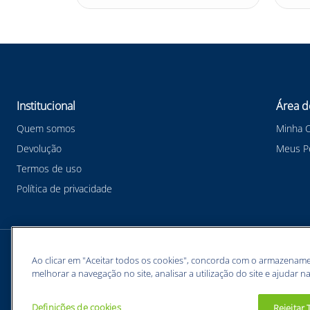
Institucional
Área d
Quem somos
Minha 
Devolução
Meus P
Termos de uso
Política de privacidade
Meios de pagamentos
Ao clicar em "Aceitar todos os cookies", concorda com o armazename
melhorar a navegação no site, analisar a utilização do site e ajudar na
Definições de cookies
Rejeitar