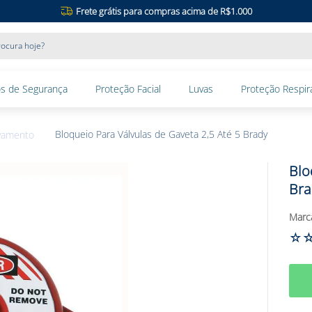
Frete grátis para compras acima de R$1.000
ocura hoje?
s de Segurança
Proteção Facial
Luvas
Proteção Respira
Bloqueio Para Válvulas de Gaveta 2,5 Até 5 Brady
avamento
Blo
Bra
☆