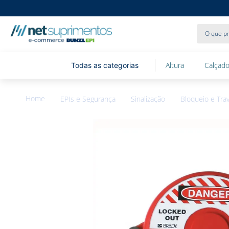
O que pr
Altura
Calçado
EPIs e Segurança
Sinalização
Bloqueio e Tr