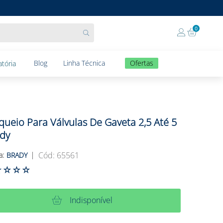
0
Blog
Linha Técnica
Ofertas
tória
queio Para Válvulas De Gaveta 2,5 Até 5
dy
:
65561
BRADY
☆
☆
☆
☆
Indisponível