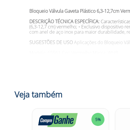
Bloqueio Válvula Gaveta Plástico 6,3-12,7cm Ver
DESCRIÇÃO TÉCNICA ESPECÍFICA:
Característica
(6,3-12,7 cm) vermelho; • Exclusivo dispositivo 
com anel de aço inox para maior durabilidade, re
SUGESTÕES DE USO
Aplicações do Bloqueio Válv
Modelo: 65561 Cor: Vermelho Marca: WHB
DESCRIÇÃO CATEGORIA:
Você já teve problemas
perigosa, mas a solução para esse problema está
segurança válvulas de gaveta do tipo OS&Y de 2 1
Vermelho Brady possui diferenciais que o tornam 
durabilidade. Além disso, sua faixa de temperatu
conhece todas as vantagens do Bloqueio Válvula
Veja também
Compre agora mesmo e tenha mais segurança na
Confira outras categorias de Bloqueio de Segu
#EPI
5%
5%