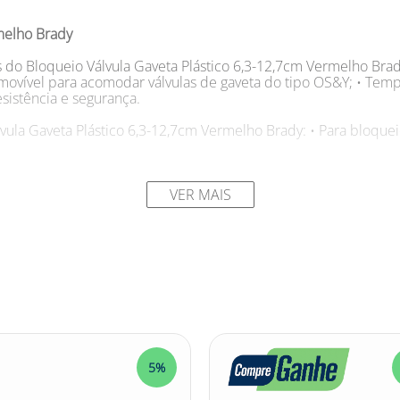
melho Brady
s do Bloqueio Válvula Gaveta Plástico 6,3-12,7cm Vermelho Brady
removível para acomodar válvulas de gaveta do tipo OS&Y; • Tem
sistência e segurança.
ula Gaveta Plástico 6,3-12,7cm Vermelho Brady: • Para bloqueio
 com a segurança das válvulas de gaveta da sua empresa? Bloq
VER MAIS
 aqui: o Bloqueio Válvula Gaveta Plástico 6,3-12,7cm Vermelh
/2"-5" (6,3-12,7 cm) e evitar acidentes. Além da segurança, o Bl
ainda mais vantajoso. Ele é feito com um anel de aço inoxidáve
ra de serviço é de -29°C a 149°C, o que o torna ideal para di
 Gaveta Plástico 6,3-12,7cm Vermelho Brady, não perca mais te
 sua empresa.
rança! #bloqueiodesegurança #bloqueiodesegurançabrady #bloq
5%