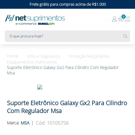
Frete grátis para compras acima de R$1.000
0
O que procura hoje?
EPIs e Segurança
Proteção Respiratória
Equipamentos Autônomos
Suporte Eletrônico Galaxy Gx2 Para Cilindro Com Regulador
Msa
Suporte Eletrônico Galaxy Gx2 Para Cilindro
Com Regulador Msa
:
10105756
MSA