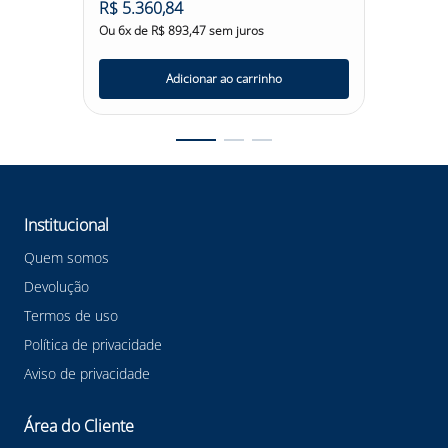
R$
5
.
360
,
84
R$
4
.
8
Ou
6
x de
R$
893
,
47
sem juros
Ou
6
x d
Adicionar ao carrinho
Institucional
Quem somos
Devolução
Termos de uso
Política de privacidade
Aviso de privacidade
Área do Cliente