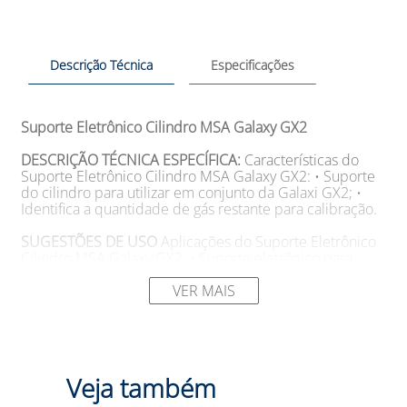
Descrição Técnica
Especificações
Suporte Eletrônico Cilindro MSA Galaxy GX2
DESCRIÇÃO TÉCNICA ESPECÍFICA:
Características do
Suporte Eletrônico Cilindro MSA Galaxy GX2: • Suporte
do cilindro para utilizar em conjunto da Galaxi GX2; •
Identifica a quantidade de gás restante para calibração.
SUGESTÕES DE USO
Aplicações do Suporte Eletrônico
Cilindro MSA Galaxy GX2: • Suporte eletrônico para
cilindro com regulador.
VER MAIS
Modelo: 10105756 Marca: MSA
DESCRIÇÃO CATEGORIA:
Procurando por um suporte
eletrônico para cilindro que seja fácil de utilizar e que
permita a verificação da quantidade de gás restante
Veja também
para calibração? Sabemos que a falta de um suporte
confiável pode causar muitos problemas na hora da