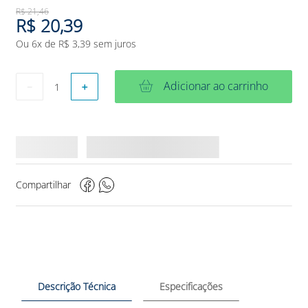
R$
21
,
46
R$
20
,
39
Ou
6
x de
R$
3
,
39
sem juros
Adicionar ao carrinho
－
＋
Compartilhar
Descrição Técnica
Especificações