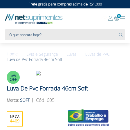
Frete grátis para compras acima de R$1.000
0
O que procura hoje?
EPIs e Segurança
Luvas
Luvas de PVC
Luva de Pvc Forrada 46cm Soft
5%
OFF
Luva De Pvc Forrada 46cm Soft
:
605
SOFT
4409