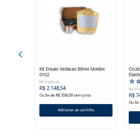
culos
Kit Ensaio Vedacao Bitrex Moldex
Oculo
 Spray 170ml
0102
Elast
☆
R$
2
.
261
,
62
R$
2
.
148
,
54
R$
77
,
R$
7
Ou
6
x de
R$
358
,
09
sem juros
Ou
6
x
Adicionar ao carrinho
nho