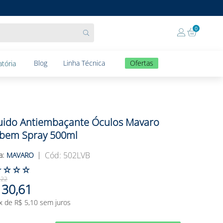
0
Blog
Linha Técnica
Ofertas
tória
uido Antiembaçante Óculos Mavaro
bem Spray 500ml
:
502LVB
MAVARO
☆
☆
☆
☆
,
22
30
,
61
x de
R$
5
,
10
sem juros