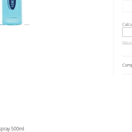
－
Não s
Comp
Spray 500ml