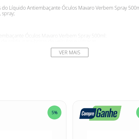
as do Líquido Antiembaçante Óculos Mavaro Verbem Spray 500m
 spray;
iembaçante Óculos Mavaro Verbem Spray 500ml:
 de solda, para-brisas de veículos e vidraças.
VER MAIS
 com embaçamento em suas lentes ou visores, atrapalhando a
 solucionar esse problema? O Líquido Antiembaçante Óculos M
ntes, visores, espelhos, máscaras de solda, para-brisas de veí
iembaçante Óculos Mavaro Verbem Spray 500ml garante uma limp
a, além disso, o produto possui secagem ultrarrápida após a ap
seu trabalho ou lazer. Adquira agora o Líquido Antiembaçant
m todas as suas atividades.
5%
ança! #liquidodesegurança #liquidodesegurançamavaro #liquid