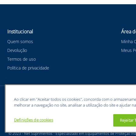
Institucional
Área d
Quem somos
Minha 
Devolução
Meus P
Termos de uso
Política de privacidade
Meios de pagamentos
Ao clicar em "Aceitar todos os cookies", concorda com o armazename
melhorar a navegação no site, analisar a utilização do site e ajudar na
Definições de cookies
Rejeitar
BUNZL EQUIPAMENTOS PARA PROTEÇÃO INDIVIDUAL. - CNPJ: 43.854.777/0001-26
© 2023 - Net Suprimentos - Especializado em Equipamentos de Proteção Indi