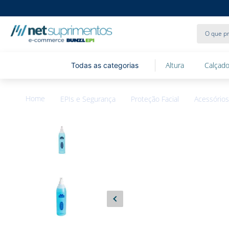
O que pr
Altura
Calçado
EPIs e Segurança
Proteção Facial
Acessórios