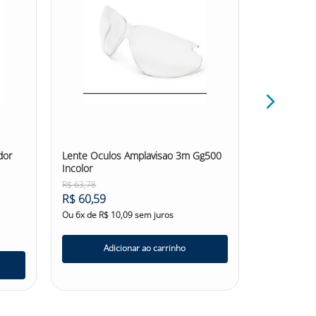
dor
Lente Oculos Amplavisao 3m Gg500
Placa Exter
Incolor
Calor 3m
☆
☆
☆
R$
63
,
78
R$
60
,
59
R$
68
,
44
R$
65
,
02
Ou
6
x de
R$
10
,
09
sem juros
Ou
6
x de
R$
Adicionar ao carrinho
Ad