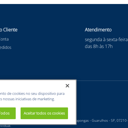
o Cliente
Atendimento
Conta
segunda à sexta-feira
das 8h às 17h
edidos
nto de cookies no seu dispositivo para
s nossas iniciativas de marketing.
 Todos
Aceitar todos os cookies
 - Estrada Velha Guarulhos, 5135 - Jardim Arapongas - Guarulhos - SP, 07210
vidual.