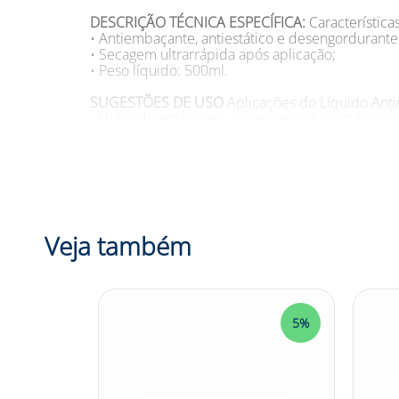
DESCRIÇÃO TÉCNICA ESPECÍFICA:
Característic
• Antiembaçante, antiestático e desengordurante,
• Secagem ultrarrápida após aplicação;
• Peso líquido: 500ml.
SUGESTÕES DE USO
Aplicações do Líquido Ant
• Utilizado em lentes, visores, espelhos, máscaras
Modelo: 502LVB
Marca: Marvaro
DESCRIÇÃO CATEGORIA:
Você já teve problemas
Sabia que existe um produto que pode ajudar a
Veja também
quem busca uma limpeza eficiente e rápida em le
antiestática e desengordurante, o Líquido Ant
embaçamento e garantindo uma visão clara e nítid
uso. Não deixe que o embaçamento atrapalhe o 
Suprimentos e garanta uma visão clara e segura e
5%
5%
Confira outras categorias de Líquido de Segur
#liquidomavaro #EPI