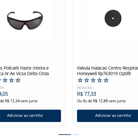
s Policarb Haste Inteira e
Valvula Inalacao Centro Respira
ica Ar Ae Vicsa Delta Cinza
Honeywell Rp763019 Optifit
☆
☆
☆
☆
☆
☆
☆
☆
☆
95
R$
81
,
40
4
,
05
R$
77
,
33
 de
R$
12
,
34
sem juros
Ou
6
x de
R$
12
,
88
sem juros
Adicionar ao carrinho
Adicionar ao carrinho