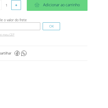
Adicionar ao carrinho
＋
ei meu CEP
artilhar