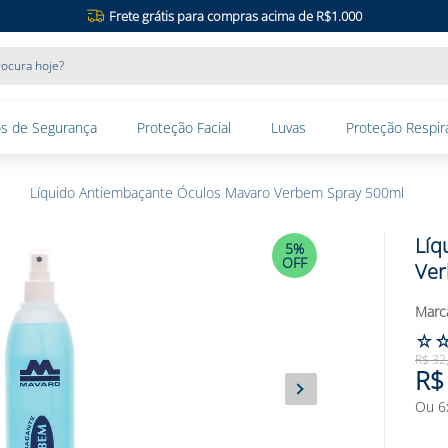
Frete grátis para compras acima de R$1.000
ocura hoje?
s de Segurança
Proteção Facial
Luvas
Proteção Respira
Líquido Antiembaçante Óculos Mavaro Verbem Spray 500ml
Líq
5%
OFF
Ver
☆
R$
32
R$
Ou
6