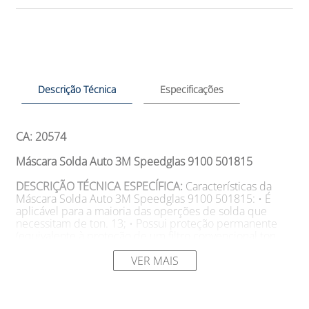
Descrição Técnica
Especificações
CA: 20574
Máscara Solda Auto 3M Speedglas 9100 501815
DESCRIÇÃO TÉCNICA ESPECÍFICA:
Características da
Máscara Solda Auto 3M Speedglas 9100 501815: • É
aplicável para a maioria das operções de solda que
necessitam de ton. 13; • Possui proteção permanente
(equivalente à proteção de um filtro convencional ton.
13) contra as radiações prejudiciais UV e IV (IR),
independente do modo do filtro ligado ou desligado; •
VER MAIS
Possui várias opções de ajustes de tonalidade no modo
escuro, dividido em dois grupos: 5, 8 e 9-13; • Possui
sete níveis de sensibilidade de detecção de arco