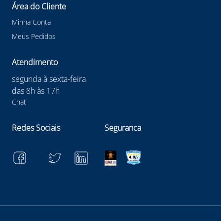
Confira outras categorias de Máscara de Segurança!
Área do Cliente
#mascaradesegurança #mascaradesegurança
#mascarasolda3M #3M #mascaraspeedglas3M #EPI
Minha Conta
Meus Pedidos
Atendimento
segunda à sexta-feira
das 8h às 17h
Chat
Redes Sociais
Seguranca