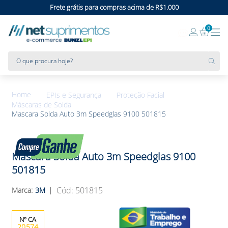
Frete grátis para compras acima de R$1.000
0
O que procura hoje?
EPIs e Segurança
Proteção Facial
Máscaras de Solda
Mascara Solda Auto 3m Speedglas 9100 501815
Mascara Solda Auto 3m Speedglas 9100
501815
:
501815
3M
20574